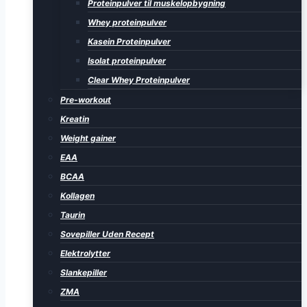
Proteinpulver til muskelopbygning
Whey proteinpulver
Kasein Proteinpulver
Isolat proteinpulver
Clear Whey Proteinpulver
Pre-workout
Kreatin
Weight gainer
EAA
BCAA
Kollagen
Taurin
Sovepiller Uden Recept
Elektrolytter
Slankepiller
ZMA