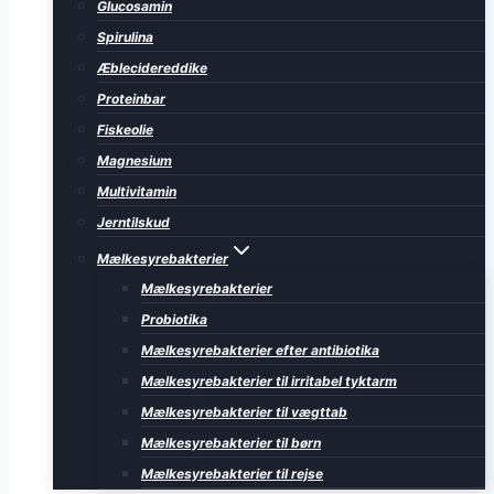
Glucosamin
Spirulina
Æblecidereddike
Proteinbar
Fiskeolie
Magnesium
Multivitamin
Jerntilskud
Mælkesyrebakterier
Mælkesyrebakterier
Probiotika
Mælkesyrebakterier efter antibiotika
Mælkesyrebakterier til irritabel tyktarm
Mælkesyrebakterier til vægttab
Mælkesyrebakterier til børn
Mælkesyrebakterier til rejse