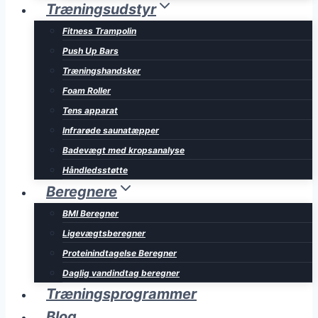
Træningsudstyr
Fitness Trampolin
Push Up Bars
Træningshandsker
Foam Roller
Tens apparat
Infrarøde saunatæpper
Badevægt med kropsanalyse
Håndledsstøtte
Beregnere
BMI Beregner
Ligevægtsberegner
Proteinindtagelse Beregner
Daglig vandindtag beregner
Træningsprogrammer
Blog