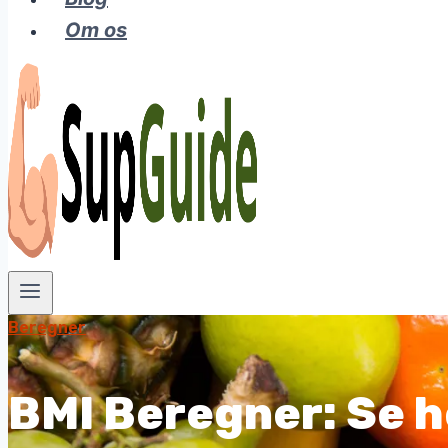
Om os
Beregner
BMI Beregner: Se he