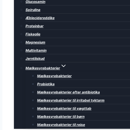
Glucosamin
Spirulina
Æblecidereddike
Proteinbar
Fiskeolie
Magnesium
Multivitamin
Jerntilskud
Mælkesyrebakterier
Mælkesyrebakterier
Probiotika
Mælkesyrebakterier efter antibiotika
Mælkesyrebakterier til irritabel tyktarm
Mælkesyrebakterier til vægttab
Mælkesyrebakterier til børn
Mælkesyrebakterier til rejse