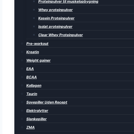
Proteinpulver til muskelopbygning
Whey proteinpulver
Kasein Proteinpulver
Isolat proteinpulver
Clear Whey Proteinpulver
Pre-workout
Kreatin
Weight gainer
EAA
BCAA
Kollagen
Taurin
Sovepiller Uden Recept
Elektrolytter
Slankepiller
ZMA