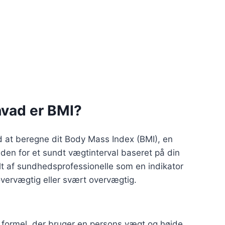
hvad er BMI?
d at beregne dit Body Mass Index (BMI), en
nden for et sundt vægtinterval baseret på din
lt af sundhedsprofessionelle som en indikator
vervægtig eller svært overvægtig.
 formel, der bruger en persons vægt og højde