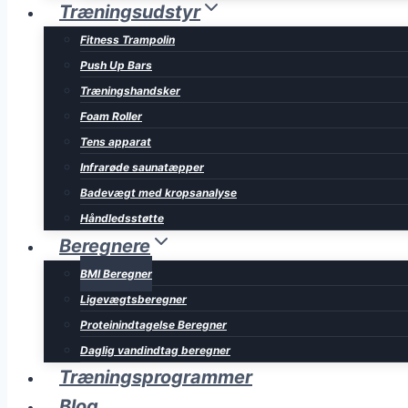
Træningsudstyr
Fitness Trampolin
Push Up Bars
Træningshandsker
Foam Roller
Tens apparat
Infrarøde saunatæpper
Badevægt med kropsanalyse
Håndledsstøtte
Beregnere
BMI Beregner
Ligevægtsberegner
Proteinindtagelse Beregner
Daglig vandindtag beregner
Træningsprogrammer
Blog