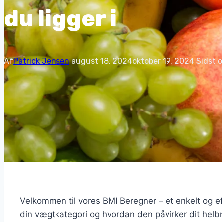
du ligger i
Af
Patrick Jensen
august 18, 2024
oktober 19, 2024
Sidst 
Velkommen til vores BMI Beregner – et enkelt og eff
din vægtkategori og hvordan den påvirker dit helb