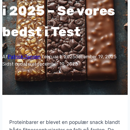
i 2025 – Se vores
bedst i Test
Af
Patrick Jensen
februar 1, 2025
december 19, 2025
Sidst opdateret
december 19, 2025
Proteinbarer er blevet en populær snack blandt