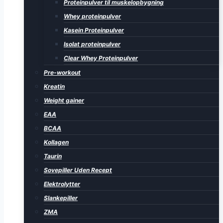
Proteinpulver til muskelopbygning
Whey proteinpulver
Kasein Proteinpulver
Isolat proteinpulver
Clear Whey Proteinpulver
Pre-workout
Kreatin
Weight gainer
EAA
BCAA
Kollagen
Taurin
Sovepiller Uden Recept
Elektrolytter
Slankepiller
ZMA