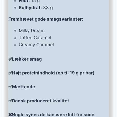
Fedt:
15 g
Kulhydrat:
33 g
Fremhævet gode smagsvarianter:
Milky Dream
Toffee Caramel
Creamy Caramel
✅Lækker smag
✅Højt proteinindhold (op til 19 g pr bar)
✅Mættende
✅Dansk produceret kvalitet
❌Nogle synes de kan være lidt for søde.