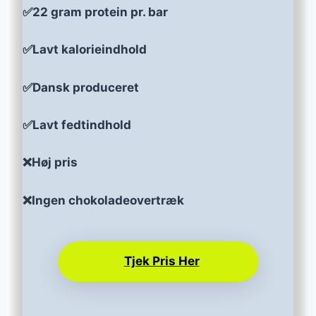
✅22 gram protein pr. bar
✅Lavt kalorieindhold
✅Dansk produceret
✅Lavt fedtindhold
❌Høj pris
❌Ingen chokoladeovertræk
Tjek Pris Her