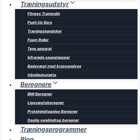
Træningsudstyr
Fitness Trampolin
Push Up Bars
Træningshandsker
Foam Roller
Tens apparat
Infrarøde saunatæpper
Badevægt med kropsanalyse
Håndledsstøtte
Beregnere
BMI Beregner
Ligevægtsberegner
Proteinindtagelse Beregner
Daglig vandindtag beregner
Træningsprogrammer
Blog