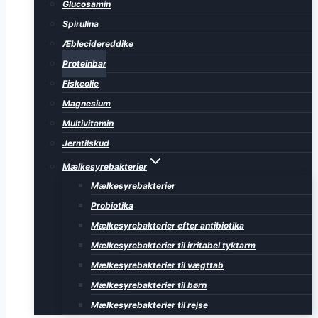
Glucosamin
Spirulina
Æblecidereddike
Proteinbar
Fiskeolie
Magnesium
Multivitamin
Jerntilskud
Mælkesyrebakterier
Mælkesyrebakterier
Probiotika
Mælkesyrebakterier efter antibiotika
Mælkesyrebakterier til irritabel tyktarm
Mælkesyrebakterier til vægttab
Mælkesyrebakterier til børn
Mælkesyrebakterier til rejse