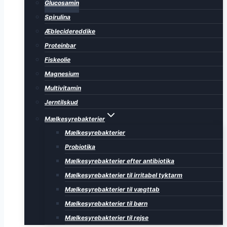
Glucosamin
Spirulina
Æblecidereddike
Proteinbar
Fiskeolie
Magnesium
Multivitamin
Jerntilskud
Mælkesyrebakterier
Mælkesyrebakterier
Probiotika
Mælkesyrebakterier efter antibiotika
Mælkesyrebakterier til irritabel tyktarm
Mælkesyrebakterier til vægttab
Mælkesyrebakterier til børn
Mælkesyrebakterier til rejse