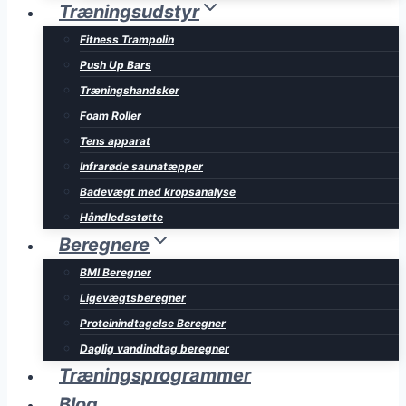
Træningsudstyr
Fitness Trampolin
Push Up Bars
Træningshandsker
Foam Roller
Tens apparat
Infrarøde saunatæpper
Badevægt med kropsanalyse
Håndledsstøtte
Beregnere
BMI Beregner
Ligevægtsberegner
Proteinindtagelse Beregner
Daglig vandindtag beregner
Træningsprogrammer
Blog