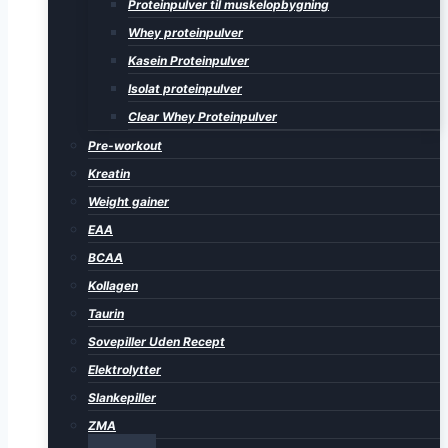
Proteinpulver til muskelopbygning
Whey proteinpulver
Kasein Proteinpulver
Isolat proteinpulver
Clear Whey Proteinpulver
Pre-workout
Kreatin
Weight gainer
EAA
BCAA
Kollagen
Taurin
Sovepiller Uden Recept
Elektrolytter
Slankepiller
ZMA