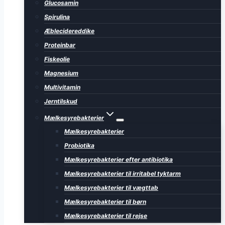
Glucosamin
Spirulina
Æblecidereddike
Proteinbar
Fiskeolie
Magnesium
Multivitamin
Jerntilskud
Mælkesyrebakterier
Mælkesyrebakterier
Probiotika
Mælkesyrebakterier efter antibiotika
Mælkesyrebakterier til irritabel tyktarm
Mælkesyrebakterier til vægttab
Mælkesyrebakterier til børn
Mælkesyrebakterier til rejse