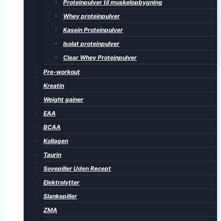
Proteinpulver til muskelopbygning
Whey proteinpulver
Kasein Proteinpulver
Isolat proteinpulver
Clear Whey Proteinpulver
Pre-workout
Kreatin
Weight gainer
EAA
BCAA
Kollagen
Taurin
Sovepiller Uden Recept
Elektrolytter
Slankepiller
ZMA