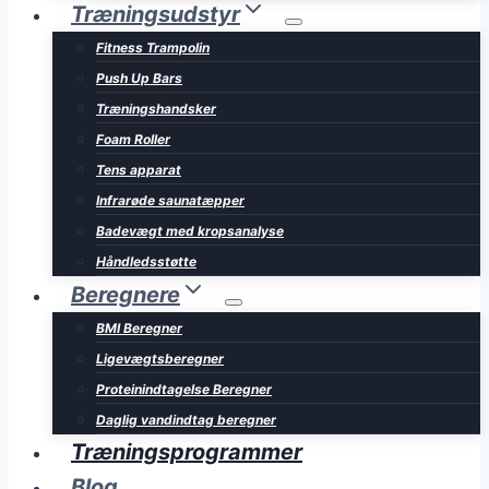
Træningsudstyr
Fitness Trampolin
Push Up Bars
Træningshandsker
Foam Roller
Tens apparat
Infrarøde saunatæpper
Badevægt med kropsanalyse
Håndledsstøtte
Beregnere
BMI Beregner
Ligevægtsberegner
Proteinindtagelse Beregner
Daglig vandindtag beregner
Træningsprogrammer
Blog