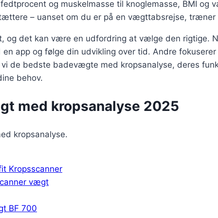
 fedtprocent og muskelmasse til knoglemasse, BMI og væ
tættere – uanset om du er på en vægttabsrejse, træner må
, og det kan være en udfordring at vælge den rigtige. N
 en app og følge din udvikling over tid. Andre fokusere
vi de bedste badevægte med kropsanalyse, deres funkt
dine behov.
ægt med kropsanalyse 2025
med kropsanalyse.
fit Kropsscanner
scanner vægt
gt BF 700