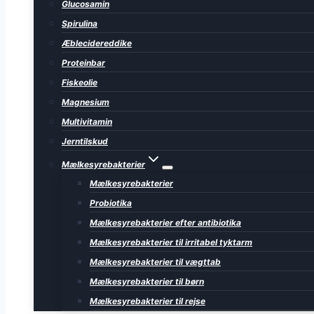
Glucosamin
Spirulina
Æblecidereddike
Proteinbar
Fiskeolie
Magnesium
Multivitamin
Jerntilskud
Mælkesyrebakterier
Mælkesyrebakterier
Probiotika
Mælkesyrebakterier efter antibiotika
Mælkesyrebakterier til irritabel tyktarm
Mælkesyrebakterier til vægttab
Mælkesyrebakterier til børn
Mælkesyrebakterier til rejse