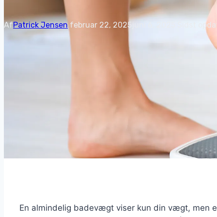
Af
Patrick Jensen
februar 22, 2025
juni 6, 2025
Sidst opda
En almindelig badevægt viser kun din vægt, men 