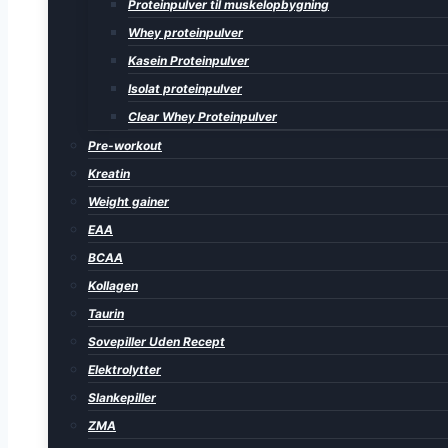
Proteinpulver til muskelopbygning
Whey proteinpulver
Kasein Proteinpulver
Isolat proteinpulver
Clear Whey Proteinpulver
Pre-workout
Kreatin
Weight gainer
EAA
BCAA
Kollagen
Taurin
Sovepiller Uden Recept
Elektrolytter
Slankepiller
ZMA