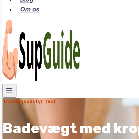
Om os
Træningsudstyr Test
Badevægt med krop