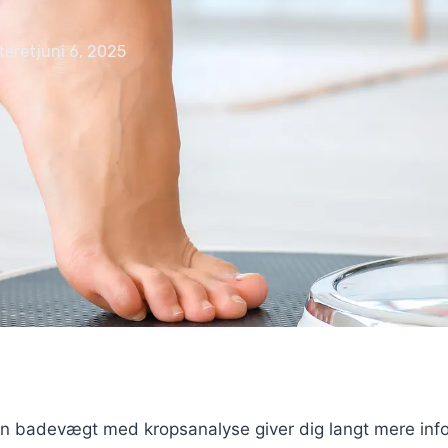
teret
juni 6, 2025
en badevægt med kropsanalyse giver dig langt mere in