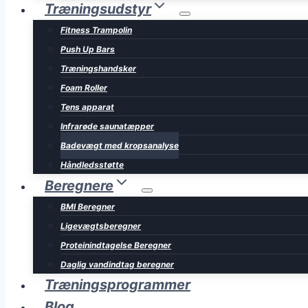
Træningsudstyr
Fitness Trampolin
Push Up Bars
Træningshandsker
Foam Roller
Tens apparat
Infrarøde saunatæpper
Badevægt med kropsanalyse
Håndledsstøtte
Beregnere
BMI Beregner
Ligevægtsberegner
Proteinindtagelse Beregner
Daglig vandindtag beregner
Træningsprogrammer
Blog