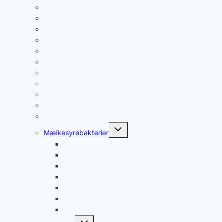
Elektrolytter
Slankepiller
ZMA
Glucosamin
Spirulina
Æblecidereddike
Proteinbar
Fiskeolie
Magnesium
Multivitamin
Jerntilskud
Skift
Mælkesyrebakterier
undermenu
Mælkesyrebakterier
Probiotika
Mælkesyrebakterier efter antibiotika
Mælkesyrebakterier til irritabel tyktarm
Mælkesyrebakterier til vægttab
Mælkesyrebakterier til børn
Mælkesyrebakterier til rejse
Skift