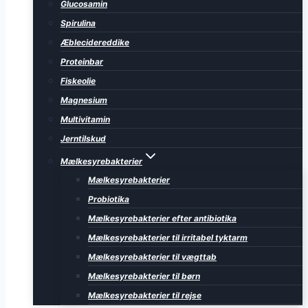
Glucosamin
Spirulina
Æblecidereddike
Proteinbar
Fiskeolie
Magnesium
Multivitamin
Jerntilskud
Mælkesyrebakterier
Mælkesyrebakterier
Probiotika
Mælkesyrebakterier efter antibiotika
Mælkesyrebakterier til irritabel tyktarm
Mælkesyrebakterier til vægttab
Mælkesyrebakterier til børn
Mælkesyrebakterier til rejse