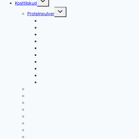
Kosttilskud
undermenu
Skift
Proteinpulver
undermenu
Proteinpulver
Proteinpulver til Kvinder
Proteinpulver til Vægttab
Veganske Proteinpulver
Laktosefri proteinpulver
Proteinpulver til muskelopbygning
Whey proteinpulver
Kasein Proteinpulver
Isolat proteinpulver
Clear Whey Proteinpulver
Pre-workout
Kreatin
Weight gainer
EAA
BCAA
Kollagen
Taurin
Sovepiller Uden Recept