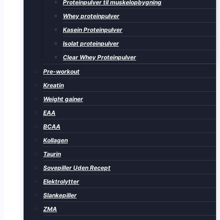
Proteinpulver til muskelopbygning
Whey proteinpulver
Kasein Proteinpulver
Isolat proteinpulver
Clear Whey Proteinpulver
Pre-workout
Kreatin
Weight gainer
EAA
BCAA
Kollagen
Taurin
Sovepiller Uden Recept
Elektrolytter
Slankepiller
ZMA