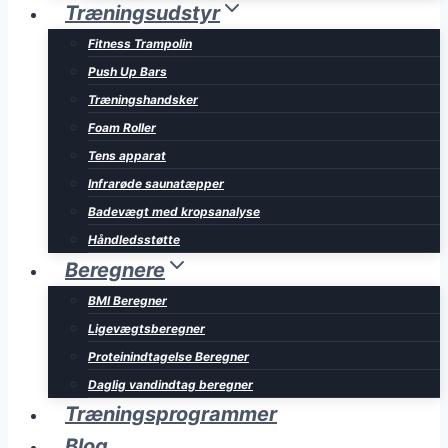
Træningsudstyr
Fitness Trampolin
Push Up Bars
Træningshandsker
Foam Roller
Tens apparat
Infrarøde saunatæpper
Badevægt med kropsanalyse
Håndledsstøtte
Beregnere
BMI Beregner
Ligevægtsberegner
Proteinindtagelse Beregner
Daglig vandindtag beregner
Træningsprogrammer
Blog