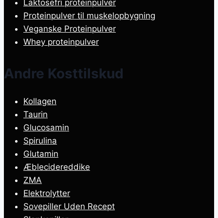
Laktosefri proteinpulver
Proteinpulver til muskelopbygning
Veganske Proteinpulver
Whey proteinpulver
Andre Kosttilskud
Kollagen
Taurin
Glucosamin
Spirulina
Glutamin
Æblecidereddike
ZMA
Elektrolytter
Sovepiller Uden Recept