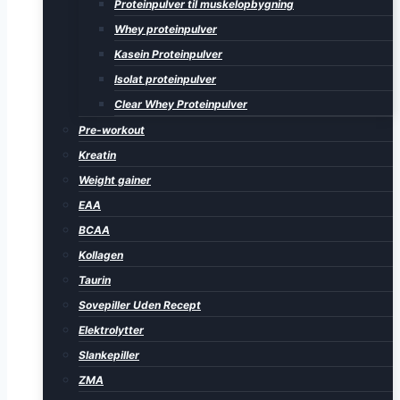
Proteinpulver til muskelopbygning
Whey proteinpulver
Kasein Proteinpulver
Isolat proteinpulver
Clear Whey Proteinpulver
Pre-workout
Kreatin
Weight gainer
EAA
BCAA
Kollagen
Taurin
Sovepiller Uden Recept
Elektrolytter
Slankepiller
ZMA