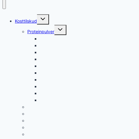
Skift
Kosttilskud
undermenu
Skift
Proteinpulver
undermenu
Proteinpulver
Proteinpulver til Kvinder
Proteinpulver til Vægttab
Veganske Proteinpulver
Laktosefri proteinpulver
Proteinpulver til muskelopbygning
Whey proteinpulver
Kasein Proteinpulver
Isolat proteinpulver
Clear Whey Proteinpulver
Pre-workout
Kreatin
Weight gainer
EAA
BCAA