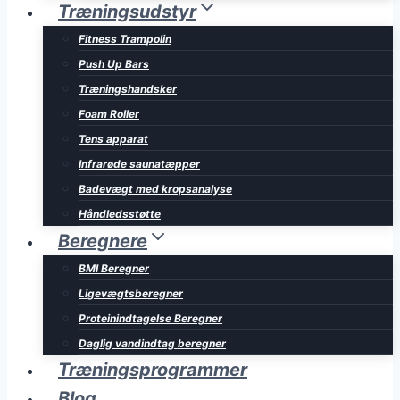
Træningsudstyr
Fitness Trampolin
Push Up Bars
Træningshandsker
Foam Roller
Tens apparat
Infrarøde saunatæpper
Badevægt med kropsanalyse
Håndledsstøtte
Beregnere
BMI Beregner
Ligevægtsberegner
Proteinindtagelse Beregner
Daglig vandindtag beregner
Træningsprogrammer
Blog