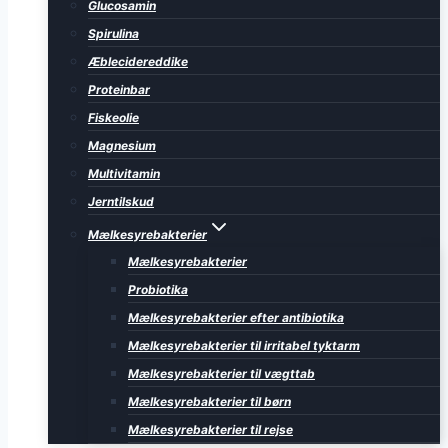
Glucosamin
Spirulina
Æblecidereddike
Proteinbar
Fiskeolie
Magnesium
Multivitamin
Jerntilskud
Mælkesyrebakterier
Mælkesyrebakterier
Probiotika
Mælkesyrebakterier efter antibiotika
Mælkesyrebakterier til irritabel tyktarm
Mælkesyrebakterier til vægttab
Mælkesyrebakterier til børn
Mælkesyrebakterier til rejse