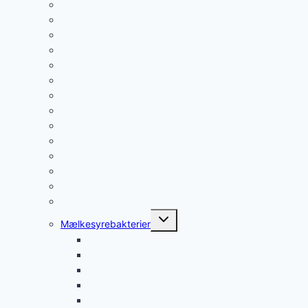
Kollagen
Taurin
Sovepiller Uden Recept
Elektrolytter
Slankepiller
ZMA
Glucosamin
Spirulina
Æblecidereddike
Proteinbar
Fiskeolie
Magnesium
Multivitamin
Jerntilskud
Skift
Mælkesyrebakterier
undermenu
Mælkesyrebakterier
Probiotika
Mælkesyrebakterier efter antibiotika
Mælkesyrebakterier til irritabel tyktarm
Mælkesyrebakterier til vægttab