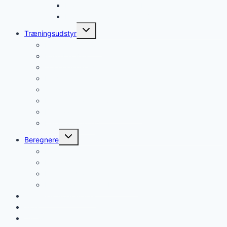
Mælkesyrebakterier til børn
Mælkesyrebakterier til rejse
Skift
Træningsudstyr
undermenu
Fitness Trampolin
Push Up Bars
Træningshandsker
Foam Roller
Tens apparat
Infrarøde saunatæpper
Badevægt med kropsanalyse
Håndledsstøtte
Skift
Beregnere
undermenu
BMI Beregner
Ligevægtsberegner
Proteinindtagelse Beregner
Daglig vandindtag beregner
Træningsprogrammer
Blog
Om os