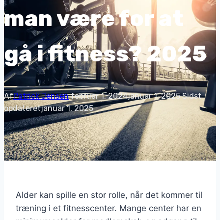
man være for at
gå i fitness? 2025
Af
Patrick Jensen
februar 1, 2024
januar 1, 2025
Sidst
opdateret
januar 1, 2025
Alder kan spille en stor rolle, når det kommer til
træning i et fitnesscenter. Mange center har en