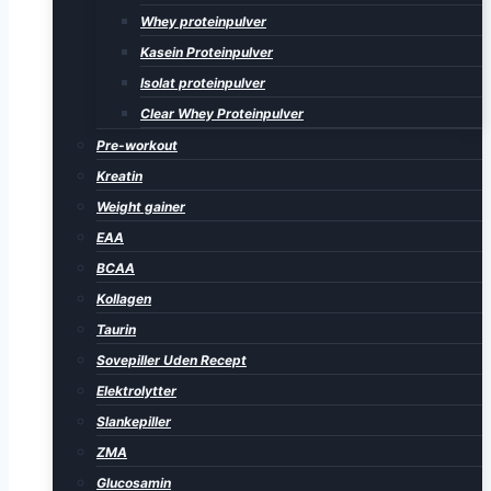
Whey proteinpulver
Kasein Proteinpulver
Isolat proteinpulver
Clear Whey Proteinpulver
Pre-workout
Kreatin
Weight gainer
EAA
BCAA
Kollagen
Taurin
Sovepiller Uden Recept
Elektrolytter
Slankepiller
ZMA
Glucosamin