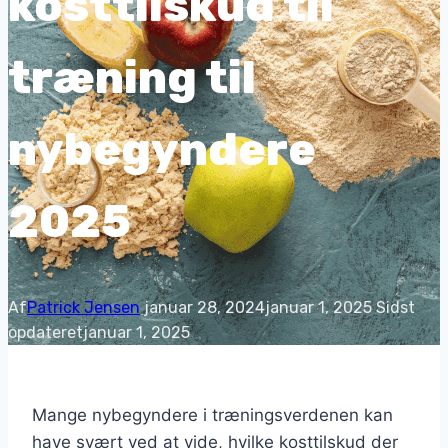
kosttilskud til
træning til
nybegyndere
2025
Af
Patrick Jensen
januar 28, 2024
januar 1, 2025
Sidst
opdateret
januar 1, 2025
Mange nybegyndere i træningsverdenen kan
have svært ved at vide, hvilke kosttilskud der