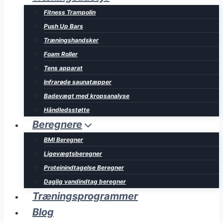
Fitness Trampolin
Push Up Bars
Træningshandsker
Foam Roller
Tens apparat
Infrarøde saunatæpper
Badevægt med kropsanalyse
Håndledsstøtte
Beregnere
BMI Beregner
Ligevægtsberegner
Proteinindtagelse Beregner
Daglig vandindtag beregner
Træningsprogrammer
Blog