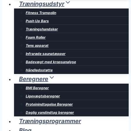
Træningsudstyr
Fitness Trampolin
Push Up Bars
Træningshandsker
Foam Roller
Tens apparat
Infrarøde saunatæpper
Badevægt med kropsanalyse
Håndledsstøtte
Beregnere
BMI Beregner
Ligevægtsberegner
Proteinindtagelse Beregner
Daglig vandindtag beregner
Træningsprogrammer
Blog