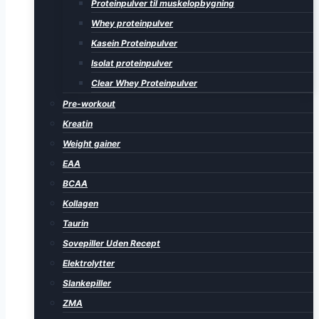
Proteinpulver til muskelopbygning
Whey proteinpulver
Kasein Proteinpulver
Isolat proteinpulver
Clear Whey Proteinpulver
Pre-workout
Kreatin
Weight gainer
EAA
BCAA
Kollagen
Taurin
Sovepiller Uden Recept
Elektrolytter
Slankepiller
ZMA