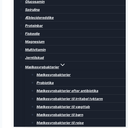
Glucosamin
Spirulina
Æblecidereddike
Proteinbar
Fiskeolie
Magnesium
Multivitamin
Jerntilskud
Mælkesyrebakterier
Mælkesyrebakterier
Probiotika
Mælkesyrebakterier efter antibiotika
Mælkesyrebakterier til irritabel tyktarm
Mælkesyrebakterier til vægttab
Mælkesyrebakterier til børn
Mælkesyrebakterier til rejse