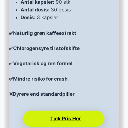
Antal kapsler:
90 stk
Antal dosis:
30 dosis
Dosis:
3 kapsler
✅Naturlig grøn kaffeextrakt
✅Chlorogensyre til stofskifte
✅Vegetarisk og ren formel
✅Mindre risiko for crash
❌Dyrere end standardpiller
Tjek Pris Her