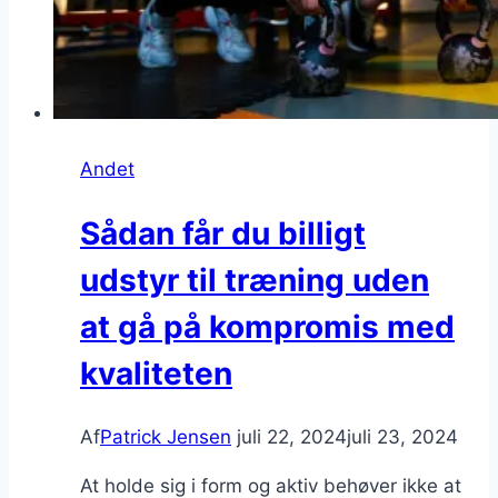
Andet
Sådan får du billigt
udstyr til træning uden
at gå på kompromis med
kvaliteten
Af
Patrick Jensen
juli 22, 2024
juli 23, 2024
At holde sig i form og aktiv behøver ikke at