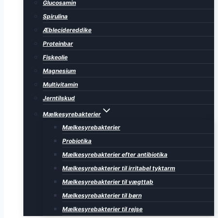
Glucosamin
Spirulina
Æblecidereddike
Proteinbar
Fiskeolie
Magnesium
Multivitamin
Jerntilskud
Mælkesyrebakterier
Mælkesyrebakterier
Probiotika
Mælkesyrebakterier efter antibiotika
Mælkesyrebakterier til irritabel tyktarm
Mælkesyrebakterier til vægttab
Mælkesyrebakterier til børn
Mælkesyrebakterier til rejse