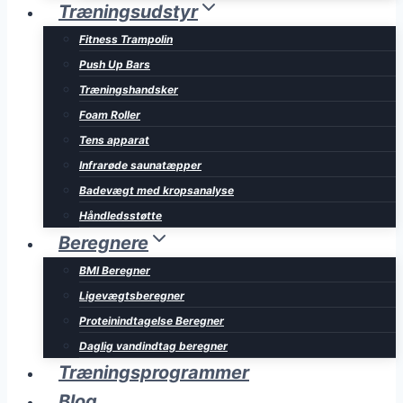
Træningsudstyr
Fitness Trampolin
Push Up Bars
Træningshandsker
Foam Roller
Tens apparat
Infrarøde saunatæpper
Badevægt med kropsanalyse
Håndledsstøtte
Beregnere
BMI Beregner
Ligevægtsberegner
Proteinindtagelse Beregner
Daglig vandindtag beregner
Træningsprogrammer
Blog