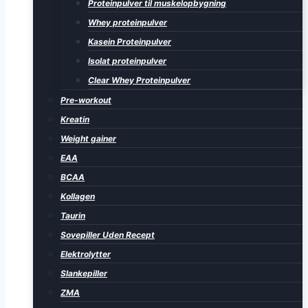
Proteinpulver til muskelopbygning
Whey proteinpulver
Kasein Proteinpulver
Isolat proteinpulver
Clear Whey Proteinpulver
Pre-workout
Kreatin
Weight gainer
EAA
BCAA
Kollagen
Taurin
Sovepiller Uden Recept
Elektrolytter
Slankepiller
ZMA